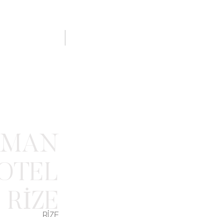
KARİYER
İLETİŞİM
EMAN
OTEL
RİZE
RİZE